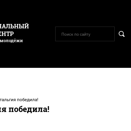
НАЛЬНЫЙ
ЕНТР
 молодёжи
тальгия победила!
я победила!